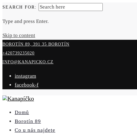
SEARCH FOR:
Type and press Enter.
Skip to content
BOROTÍN 89, 391 35 BOROTÍN
+420739235020
INFO@KANAPICKO.CZ
instagram
facebook-f
Domů
Borotín 89
Co u nás najdete