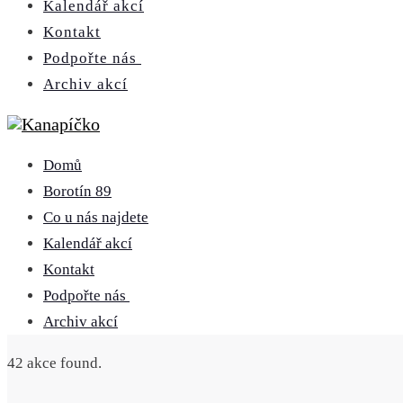
Kalendář akcí
Kontakt
Podpořte nás
Archiv akcí
Domů
Borotín 89
Co u nás najdete
Kalendář akcí
Kontakt
Podpořte nás
Archiv akcí
42 akce found.